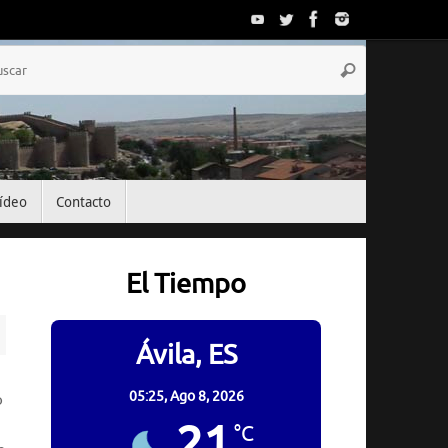
Búsqueda
Buscar
para:
ídeo
Contacto
El Tiempo
Ávila, ES
05:25,
Ago 8, 2026
o
21
°C