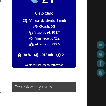
e
Cielo Claro
Ráfagas de viento:
3 mph
Clouds:
0%
Visibilidad:
10 km
l
Amanecer:
07:22
Atardecer:
21:26
38 %
1018 mb
2 mph
Weather from OpenWeatherMap
Excursiones y tours
e