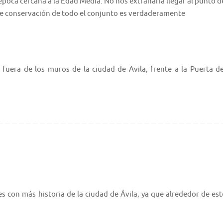
a época cercana a la Edad Media. No nos extrañaría llegar al punto d
 de conservación de todo el conjunto es verdaderamente
 fuera de los muros de la ciudad de Avila, frente a la Puerta de
s con más historia de la ciudad de Ávila, ya que alrededor de est