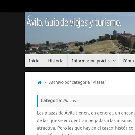
Saltar
al
contenido
Ávila. Guía de viajes y turismo.
Saltar
Inicio
Historia
Información práctica
Cómo 
al
contenido
Inicio
Archivo por categoría "Plazas"
Categoría:
Plazas
Las plazas de Ávila tienen, en general, un enca
de las que se encuentran pegadas a las mismas.
atractiva. Pero las que hay en el casco histórico